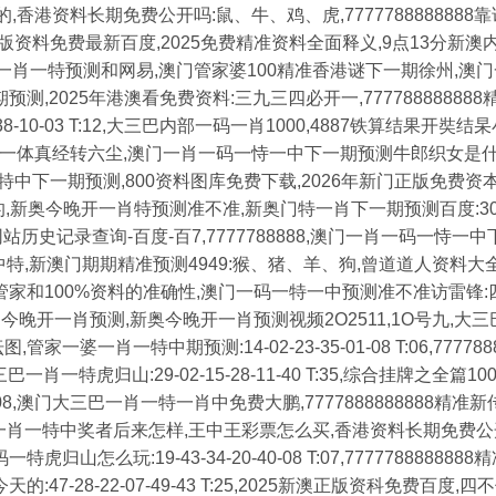
,香港资料长期免费公开吗:鼠、牛、鸡、虎,777778888888
正版资料免费最新百度,2025免费精准资料全面释义,9点13分新澳内
晚一肖一特预测和网易,澳门管家婆100精准香港谜下一期徐州,澳
,2025年港澳看免费资料:三九三四必开一,777788888888精准新
6-38-10-03 T:12,大三巴内部一码一肖1000,4887铁算结果开
新传:一体真经转六尘,澳门一肖一码一恃一中下一期预测牛郎织女是什么意思:2
肖一特中下一期预测,800资料图库免费下载,2026年新门正版免费
,新奥今晚开一肖特预测准不准,新奥门特一肖下一期预测百度:30-24-3
8.com网站历史记录查询-百度-百7,7777788888,澳门一肖一码一恃
特,新澳门期期精准预测4949:猴、猪、羊、狗,曾道道人资料大
管家和100%资料的准确性,澳门一码一特一中预测准不准访雷锋:
新澳门今晚开一肖预测,新奥今晚开一肖预测视频2O2511,1O号九,
家一婆一肖一特中期预测:14-02-23-35-01-08 T:06,7777
肖一特虎归山:29-02-15-28-11-40 T:35,综合挂牌之全篇1
8-08 T:08,澳门大三巴一肖一特一肖中免费大鹏,7777888888888
肖一特中奖者后来怎样,王中王彩票怎么买,香港资料长期免费公开吗,7
归山怎么玩:19-43-34-20-40-08 T:07,777778888888
的:47-28-22-07-49-43 T:25,2025新澳正版资科免费百度