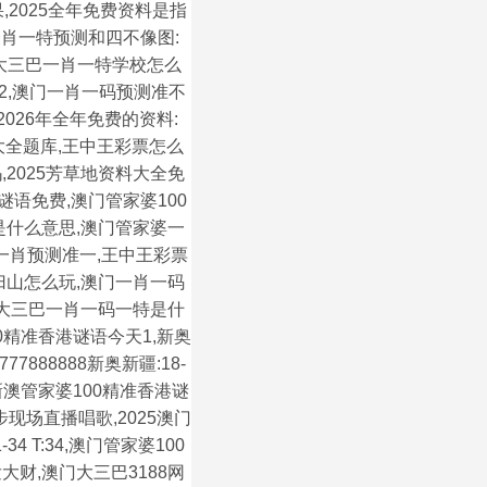
,2025全年免费资料是指
晚开一肖一特预测和四不像图:
澳门大三巴一肖一特学校怎么
T:32,澳门一肖一码预测准不
06,2026年全年免费的资料:
谜语大全题库,王中王彩票怎么
吗,2025芳草地资料大全免
青免费谜语免费,澳门管家婆100
织女是什么意思,澳门管家婆一
一肖预测准一,王中王彩票
归山怎么玩,澳门一肖一码
:18,大三巴一肖一码一特是什
100精准香港谜语今天1,新奥
88888新奥新疆:18-
,新澳管家婆100精准香港谜
现场直播唱歌,2025澳门
-34 T:34,澳门管家婆100
财,澳门大三巴3188网