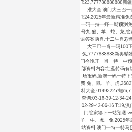
T:23,77778888888
准大全,澳门大三巴一肖一
T:24,2025年最新精准免
一码一持一虾一期预测免费
号九:猴、羊、蛇、龙,管
语答案两肖,十二生肖彩票
大三巴一肖一码100
兔,7777888888新
门今晚开一肖一特一中预测530
部资料内容:红蓝特码有钱拿
场报码,新澳一码一特下预
费:兔、鼠、羊、虎,26827
料大全,0149322.c蟽m,
查询:03-16-39-12-3
02-29-42-06-16
门管家婆下一站预测,ww
羊、牛、虎、兔,2025
站资料,澳门一特一特马预测