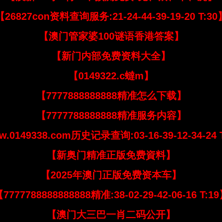
【26827con资料查询服务:21-24-44-39-19-20 T:30
【澳门管家婆100谜语香港答案】
【新门内部免费资料大全】
【0149322.c蟽m】
【7777888888888精准怎么下载】
【7777788888888精准服务内容】
.0149338.com历史记录查询:03-16-39-12-34-24 
【新奥门精准正版免费資料】
【2025年澳门正版免费资本车】
7777788888888888精准:38-02-29-42-06-16 T:1
【澳门大三巴一肖二码公开】