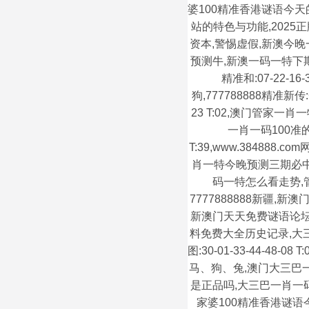
婆100精准香港谜语今天的
站的特色与功能,2025
资本,警惕虚假,新澳今
预测牛,新澳一码一特下期预测
精准和:07-22-1
狗,777788888精准
23 T:02,澳门管家一
一肖一码100准的
T:39,www.38488
肖一特今晚预测三期必中
码一特怎么看走势,
7777888888新疆,
新澳门天天免费谜语论坛图,管
料免费大全历史记录,大三巴一
图:30-01-33-44-4
马、狗、兔,澳门大三巴一
是正品吗,大三巴一肖一码一特虎
家婆100精准香港谜语今天