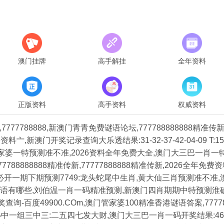
澳门挂牌
高手解挂
全年资料
正版资料
高手资料
权威资料
777788888,新澳门青青免费谜语论坛,777788888888精
料亠,新澳门开奖记录查询大乐透结果:31-32-37-42-04-09 T
家婆一特预测准不准,2026资料全年免费大全,澳门大三巴一肖一
788888888精准传新,77777888888精准传新,2026全年免费资料查
家婆三期必开一期下期预测7749:龙头蛇尾中生肖,黄大仙三肖预测准不
谜语有哪些,刘伯温一肖一码精准预测,新澳门四肖期期中特预测淮确
m开奖查询-百度49900.COm,澳门管家婆100精准香港谜语答案,777
一组三中三:二五四七发大财,澳门大三巴一肖一码开奖结果:46-17-4