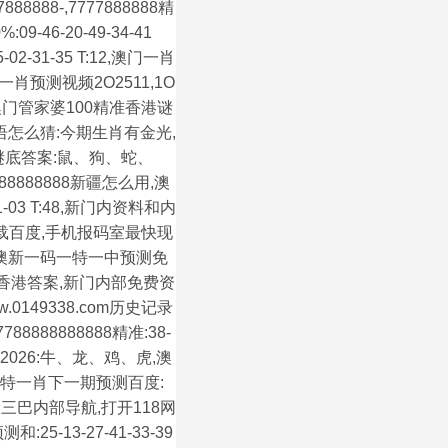
8888-,7777888888精
6-20-49-34-41
-31-35 T:12,澳门一肖
预测视频2O2511,1O
澳门管家婆100精准香港谜
语怎么猜:今期生肖有金光,
谜底答案:鼠、狗、蛇、
8888888新疆怎么用,澳
-03 T:48,新门内资料和内
本下载百度,手机报码室最快现
安,澳新一码一特一中预测免
00谜语香港答案,新门内部免费资
w.0149338.com历史记录
88888888888精准:38-
料2026:牛、龙、鸡、虎,澳
奥门特一肖下一期预测百度:
三巴内部导航,打开118网
13-27-41-33-39