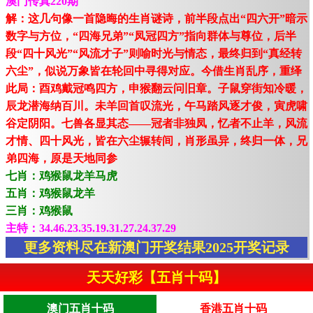
澳门传真220期
解：这几句像一首隐晦的生肖谜诗，前半段点出“四六开”暗示
数字与方位，“四海兄弟”“凤冠四方”指向群体与尊位，后半
段“四十风光”“风流才子”则喻时光与情态，最终归到“真经转
六尘”，似说万象皆在轮回中寻得对应。今借生肖乱序，重绎
此局：酉鸡戴冠鸣四方，申猴翻云问旧章。子鼠穿街知冷暖，
辰龙潜海纳百川。未羊回首叹流光，午马踏风逐才俊，寅虎啸
谷定阴阳。七兽各显其态——冠者非独凤，忆者不止羊，风流
才情、四十风光，皆在六尘辗转间，肖形虽异，终归一体，兄
弟四海，原是天地同参
七肖：鸡猴鼠龙羊马虎
五肖：鸡猴鼠龙羊
三肖：鸡猴鼠
主特：34.46.23.35.19.31.27.24.37.29
更多资料尽在新澳门开奖结果2025开奖记录
天天好彩【五肖十码】
澳门五肖十码
香港五肖十码