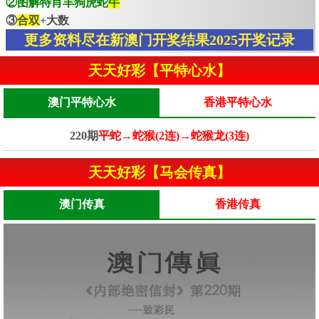
②图解特肖羊狗虎蛇
牛
③
合双
+大数
更多资料尽在新澳门开奖结果2025开奖记录
天天好彩【平特心水】
澳门平特心水
香港平特心水
220期
平蛇→蛇猴(2连)→蛇猴龙(3连)
天天好彩【马会传真】
澳门传真
香港传真