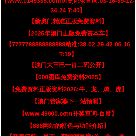
【www.0149338.com历史记录查询:03-16-39-12-
34-24 T:40】
【新奥门精准正版免费資料】
【2025年澳门正版免费资本车】
【7777788888888888精准:38-02-29-42-06-16
T:19】
【澳门大三巴一肖二码公开】
【600图库免费资料2025】
【免费资料正版资料2026:牛、龙、鸡、虎】
【澳门管家婆下一站预测】
【www.49900.cσm开奖查询-百度】
【888网站的特色与功能介绍】