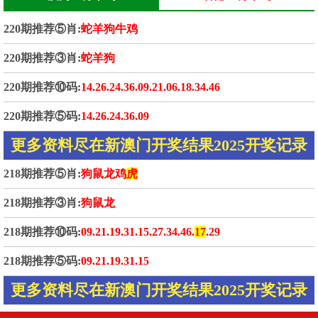
220期推荐⑤肖:
蛇羊狗牛鸡
220期推荐③肖:
蛇羊狗
220期推荐⑩码:
14.26.24.36.09.21.06.18.34.46
220期推荐⑤码:
14.26.24.36.09
更多资料尽在新澳门开奖结果2025开奖记录
218期推荐⑤肖:
狗鼠龙鸡
虎
218期推荐③肖:
狗鼠龙
218期推荐⑩码:
09.21.19.31.15.27.34.46.
17
.29
218期推荐⑤码:
09.21.19.31.15
更多资料尽在新澳门开奖结果2025开奖记录