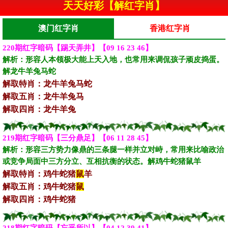
天天好彩【解红字肖】
澳门红字肖
香港红字肖
220期红字暗码【踢天弄井】【09 16 23 46】
解析：‌‌形容人本领极大能上天入地，也常用来调侃孩子顽皮捣蛋。
解龙牛羊兔马蛇‌‌‌‌‌‌‌
解取特肖：龙牛羊兔马蛇
解取五肖：龙牛羊兔马
解取四肖：龙牛羊兔
219期红字暗码【三分鼎足】【06 11 28 45】
解析：‌‌形容三方势力像鼎的三条腿一样并立对峙，常用来比喻政治
或竞争局面中三方分立、互相抗衡的状态。解鸡牛蛇猪鼠羊‌‌‌‌‌‌‌
解取特肖：鸡牛蛇猪
鼠
羊
解取五肖：鸡牛蛇猪
鼠
解取四肖：鸡牛蛇猪
218期红字暗码【忘乎所以】【04 12 39 41】