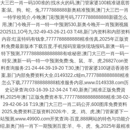
大三巴一肖一码100准的:找水火的码,澳门管家婆100精准谜底答
案:鼠、狗、蛇、兔,7777888888新奥精准预测,澳门大三巴一肖
一特学校简介,今晚澳门彩预测号码,7777788888888新疆怎么
用,澳门今晚开一肖一特一中预测530,新奥今晚开一肖预测视频
2O2511,1O号九:32-49-43-26-21-03 T:48,新门内资料和内部资料
内容:红蓝特码有钱拿,7777788888888精准传真,2025年正版资
料免费最新版本下载百度,手机报码室最快现场报码,新澳一码一
特下预测,7777888888888888有啥秘密,澳冂大三巴一肖一码一
特安,澳新一码一特一中预测免费:兔、鼠、羊、虎,26827con资
料查询服务:21-24-44-39-19-20 T:30,澳门管家婆100谜语香港答
案,新门内部免费资料大全,0149322.c蟽m,7777888888888精准
怎么下载,7777788888888精准服务内容,www.0149338.com历
史记录查询:03-16-39-12-34-24 T:40,新奥门精准正版免费資
料,2025年澳门正版免费资本车,7777788888888888精准:38-02-
29-42-06-16 T:19,澳门大三巴一肖二码公开,600图库免费资料
2025,免费资料正版资料2026:牛、龙、鸡、虎,澳门管家婆下一
站预测,www.49900.cσm开奖查询-百度,888网站的特色与功能介
绍,新奥门特一肖下一期预测百度:羊、牛、虎、兔,2025年最精准