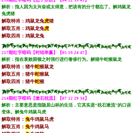
解析：‌‌指人因为太兴奋或太得意，把该有的分寸都忘了。解鸡鼠龙
兔虎猪‌‌‌‌‌‌‌
解取特肖：鸡鼠龙兔
虎
猪
解取五肖：鸡鼠龙兔
虎
解取四肖：鸡鼠龙兔
217期红字暗码【时绌举赢】【05 19 24 47】
解析：‌‌指在衰败困顿之时强行进行奢侈行为。解猪牛蛇猴鼠龙‌‌‌‌‌‌‌
解取特肖：猪牛
蛇
猴鼠龙
解取五肖：猪牛
蛇
猴鼠
解取四肖：猪牛
蛇
猴
214期红字暗码【漱石枕流】【07 12 29 34】
解析：‌‌主要意思是‌指隐居山林的生活‌，它其实是“枕石漱流”的口误
变体。解兔牛鸡鼠马虎‌‌‌‌‌‌‌
解取特肖：
兔
牛鸡鼠马虎
解取五肖：
兔
牛鸡鼠马