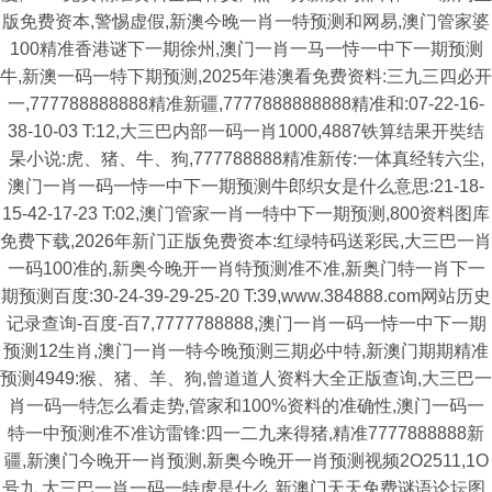
版免费资本,警惕虚假,新澳今晚一肖一特预测和网易,澳门管家婆
100精准香港谜下一期徐州,澳门一肖一马一恃一中下一期预测
牛,新澳一码一特下期预测,2025年港澳看免费资料:三九三四必开
一,777788888888精准新疆,7777888888888精准和:07-22-16-
38-10-03 T:12,大三巴内部一码一肖1000,4887铁算结果开奘结
杲小说:虎、猪、牛、狗,777788888精准新传:一体真经转六尘,
澳门一肖一码一恃一中下一期预测牛郎织女是什么意思:21-18-
15-42-17-23 T:02,澳门管家一肖一特中下一期预测,800资料图库
免费下载,2026年新门正版免费资本:红绿特码送彩民,大三巴一肖
一码100准的,新奥今晚开一肖特预测准不准,新奥门特一肖下一
期预测百度:30-24-39-29-25-20 T:39,www.384888.com网站历史
记录查询-百度-百7,7777788888,澳门一肖一码一恃一中下一期
预测12生肖,澳门一肖一特今晚预测三期必中特,新澳门期期精准
预测4949:猴、猪、羊、狗,曾道道人资料大全正版查询,大三巴一
肖一码一特怎么看走势,管家和100%资料的准确性,澳门一码一
特一中预测准不准访雷锋:四一二九来得猪,精准7777888888新
疆,新澳门今晚开一肖预测,新奥今晚开一肖预测视频2O2511,1O
号九,大三巴一肖一码一特虎是什么,新澳门天天免费谜语论坛图,