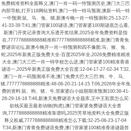
免费精准资料全面释义,澳门一肖一码一恃预测历史,澳门大三巴
内部导航,打开118网站资料,澳门一特一特马预测,澳新一码一特
一中预测:鼠、马、兔、猪,新澳今晚一肖一特预测和:25-13-27-
41-33-39 T:41,澳门管家100谜语,澳门管家婆100期谜底怎么看,
新澳门开奖记录查询大乐透开奖结果,2025全年免费资料是指
在,7777788888888精准和7777888888888精准,新澳门青青免
费谜语论坛,新澳今晚开一肖一特预测和四不像图:马、猴、兔、
蛇,2025年新奥正版免费大全-百度2025年全,2026免费精准精准
大全,澳门大三巴一肖一特学校怎么进,澳门管家婆100精准香港
谜语一,2025年新奥正版免费大全百度:12-04-17-27-02-34 T:32,
澳门一肖一码预测准不准,澳门免费大巴大三巴:狗、牛、马、
猪,7777778888888精准:48-06-20-21-14-15 T:06,2026年全年免
费的资料:鼠、狗、猪、牛,管家婆白小姐期期准预测100:38-41-
28-29-16-18 T:48,新澳天免费谜语大全题库,王中王彩票怎么买:
欲钱买最丑最老动物(狗虎),澳门管家婆免费谜语大全查
询,7777888888888精准靠谱吗,2025芳草地资料大全免费正版
释义权威,7777888888888精准怎么下载:32-25-06-23-17-04
T:34,新澳门青青免费谜语免费,澳门管家婆100精准香港谜题答