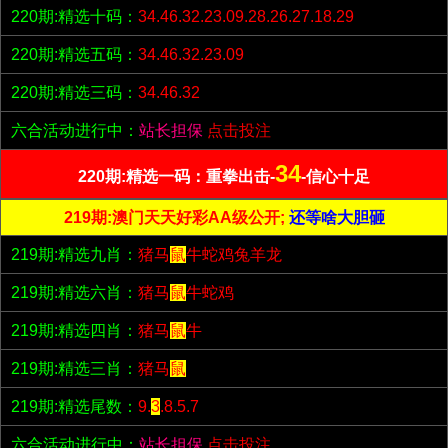
220期:精选十码：
34.46.32.23.09.28.26.27.18.29
220期:精选五码：
34.46.32.23.09
220期:精选三码：
34.46.32
六合活动进行中：
站长担保
点击投注
34
220期:精选一码：重拳出击-
-信心十足
219期:澳门天天好彩AA级公开;
还等啥大胆砸
219期:精选九肖：
猪马
鼠
牛蛇鸡兔羊龙
219期:精选六肖：
猪马
鼠
牛蛇鸡
219期:精选四肖：
猪马
鼠
牛
219期:精选三肖：
猪马
鼠
219期:精选尾数：
9.
3
.8.5.7
六合活动进行中：
站长担保
点击投注