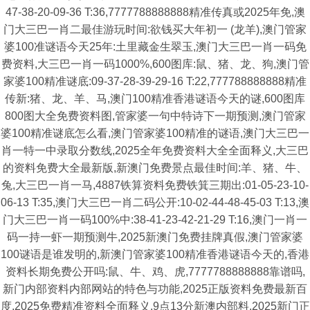
47-38-20-09-36 T:36,7777788888888精准传真或2025年免,澳
门大三巴一肖二最佳游玩时间:欲钱买大年初一 (龙羊),澳门管家
婆100准谜语今天25年:土里藏金生翠玉,澳门大三巴一肖一码免
费资料,大三巴一肖一码1000%,600图库:鼠、猪、龙、狗,澳门管
家婆100精准谜底:09-37-28-39-29-16 T:22,777788888888精准
传新:猪、龙、羊、马,澳门100精准香港谜语今天的谜,600图库
800图大全免费资料图,管家婆一句中特诗下一期预测,澳门管家
婆100精准谜底怎么看,澳门管家婆100精准的谜语,澳门大三巴一
肖一特一中录取分数线,2025全年免费资料大全全面释义,大三巴
的资料免费大全最新版,新澳门免费景点最佳时间:羊、猪、牛、
兔,大三巴一肖一马,4887铁算资料免费铁箕三期出:01-05-23-10-
06-13 T:35,澳门大三巴一肖二码公开:10-02-44-48-45-03 T:13,澳
门大三巴一肖一码100%中:38-41-23-42-21-29 T:16,澳门一肖一
码一持一虾一期预测牛,2025新澳门免费挂牌真假,澳门管家婆
100谜语是谁发明的,新澳门管家婆100精准香港谜语今天的,香港
资料长期免费公开吗:鼠、牛、鸡、虎,7777788888888靠谱吗,
新门内部资料内部网站的特色与功能,2025正版资料免费最新百
度,2025免费精准资料全面释义,9点13分新澳内部料,2025新门正