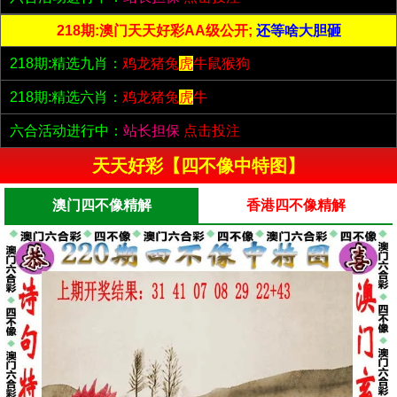
218期:澳门天天好彩AA级公开;
还等啥大胆砸
218期:精选九肖：
鸡龙猪兔
虎
牛鼠猴狗
218期:精选六肖：
鸡龙猪兔
虎
牛
六合活动进行中：
站长担保
点击投注
天天好彩【四不像中特图】
澳门四不像精解
香港四不像精解