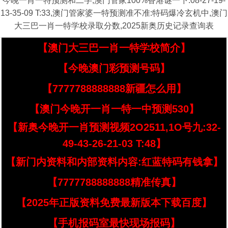
今晚一肖一特预测和二字,澳门管家100%香港谜一下:08-27-19-
13-35-09 T:33,澳门管家婆一特预测准不准:特码爆冷玄机中,澳门
大三巴一肖一特学校录取分数,2025新奥历史记录查询表
【澳门大三巴一肖一特学校简介】
【今晚澳门彩预测号码】
【7777788888888新疆怎么用】
【澳门今晚开一肖一特一中预测530】
【新奥今晚开一肖预测视频2O2511,1O号九:32-
49-43-26-21-03 T:48】
【新门内资料和内部资料内容:红蓝特码有钱拿】
【7777788888888精准传真】
【2025年正版资料免费最新版本下载百度】
【手机报码室最快现场报码】